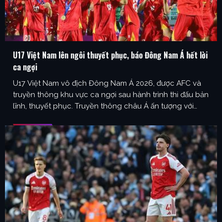
U17 Việt Nam lên ngôi thuyết phục, báo Đông Nam Á hết lời
ca ngợi
U17 Việt Nam vô địch Đông Nam Á 2026, được AFC và
truyền thông khu vực ca ngợi sau hành trình thi đấu bản
lĩnh, thuyết phục. Truyền thông châu Á ấn tượng với
hành trình đăng quang thuyết phục của U17 Việt Nam
Chức vô địch U17 Đông Nam Á 2026 của U17 Việt …
...