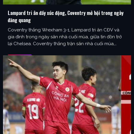
Lampard tri ân đầy xúc động, Coventry mở hội trong ngày
đăng quang
Coventry thắng Wrexham 3-1, Lampard tri ân CĐV và
gia đình trong ngày sân nhà cuối mùa, giữa tin đồn trở
lại Chelsea. Coventry thắng trận sân nhà cuối mùa,
Lampard tri ân CĐV đầy cảm xúc Như Cà Khịa TV đã
đưa tin, Coventry đã khép lại trận sân nhà cuối cùng
của mùa …
...