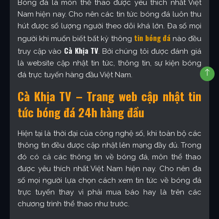
Bóng đá là môn thể thao được yêu thích nhất Việt
Nam hiện nay. Cho nên các tin tức bóng đá luôn thu
hút được số lượng người theo dõi khá lớn. Đa số mọi
tin bóng đá
người khi muốn biết bất kỳ thông
nào đều
Cà Khịa TV
truy cập vào
. Bởi chúng tôi được đánh giá
là website cập nhật tin tức, thông tin, sự kiện bóng
đá trực tuyến hàng đầu Việt Nam.
Cà Khịa TV – Trang web cập nhật tin
tức bóng đá 24h hàng đầu
Hiện tại là thời đại của công nghệ số, khi toàn bộ các
thông tin đều được cập nhật lên mạng đầy đủ. Trong
đó có cả các thông tin về bóng đá, môn thể thao
được yêu thích nhất Việt Nam hiện nay. Cho nên đa
số mọi người lựa chọn cách xem tin tức về bóng đá
trực tuyến thay vì phải mua báo hay là trên các
chương trình thể thao như trước.