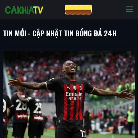
CƯỢC 8XBET
NHÀ CÁI UY TÍN
CƯỢC 8XBET
TIN MỚI - CẬP NHẬT TIN BÓNG ĐÁ 24H