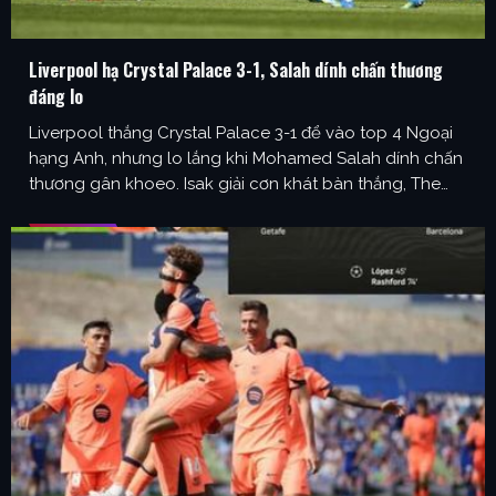
Liverpool hạ Crystal Palace 3-1, Salah dính chấn thương
đáng lo
Liverpool thắng Crystal Palace 3-1 để vào top 4 Ngoại
hạng Anh, nhưng lo lắng khi Mohamed Salah dính chấn
thương gân khoeo. Isak giải cơn khát bàn thắng, The
Kop chen chân vào top 4 Liverpool bước vào trận gặp
Crystal Palace với vị thế được đánh giá cao hơn hẳn. Với
người theo …
...