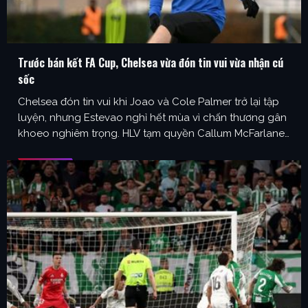
Trước bán kết FA Cup, Chelsea vừa đón tin vui vừa nhận cú
sốc
Chelsea đón tin vui khi Joao và Cole Palmer trở lại tập
luyện, nhưng Estevao nghỉ hết mùa vì chấn thương gân
khoeo nghiêm trọng. HLV tạm quyền Callum McFarlane
cập nhật lực lượng trước trận đấu tại Wembley Chelsea
đang nhận được tín hiệu tích cực trước thềm bán kết FA
Cup tại Wembley, …
...