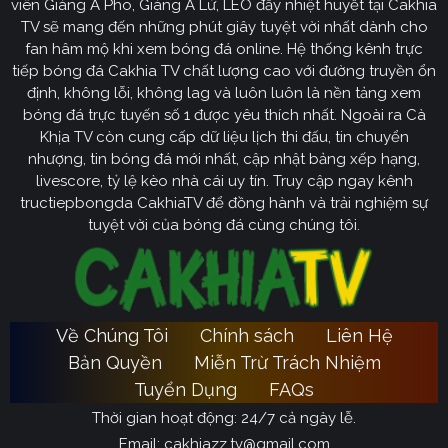
viên Giàng A Pho, Giàng A Lử, LEO đầy nhiệt huyết tại Cakhia
TV sẽ mang đến những phút giây tuyệt vời nhất dành cho
CaKhia TV
biết được rằng, đối với những anh em yêu
fan hâm mộ khi xem bóng đá online. Hệ thống kênh trực
thích bóng đá thì việc xem tin tức mỗi ngày khá quan
tiếp bóng đá Cakhia TV chất lượng cao với đường truyền ổn
trọng. Bởi đa số đều muốn biết bóng đá trong 24 giờ
định, không lỗi, không lag và luôn luôn là nền tảng xem
qua như thế nào, có những thông tin, sự kiện gì hot,…
bóng đá trực tuyến số 1 được yêu thích nhất. Ngoài ra Cà
Chính vì thế, chúng tôi đã xây dựng lên một chuyên
Khịa TV còn cung cấp dữ liệu lịch thi đấu, tin chuyển
mục Tin Tức cực kỳ chuyên nghiệp.
nhượng, tin bóng đá mới nhất, cập nhật bảng xếp hạng,
livescore, tỷ lệ kèo nhà cái uy tín. Truy cập ngay kênh
Tại chuyên mục Tin Tức của chúng tôi sẽ có một đội
tructiepbongda CakhiaTV để đồng hành và trải nghiệm sự
ngũ BLV hàng đầu và làm việc 24/24. Để cập nhật
tuyệt vời của bóng đá cùng chúng tôi.
những tin tức về bóng đá mới nhất mỗi ngày cho mọi
người tham khảo ở tất cả các giải bóng đá trong và
ngoài nước. Trong đó các giải đấu được xem thông
tin nhiều nhất phải kể đến như:
Về Chúng Tôi
Chính sách
Liên Hệ
Tin tức Premier League – Giải vô địch Ngoại Hạng
Bản Quyền
Miễn Trừ Trách Nhiệm
Anh
Tuyển Dụng
FAQs
Tin tức La Liga – Giải vô địch quốc gia Tây Ban
Thời gian hoạt động: 24/7 cả ngày lễ.
Nha
Email:
cakhiazz.tv@gmail.com