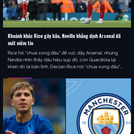
Khoảnh khắc Rice gây bão, Neville khẳng định Arsenal đã
mất niềm tin
Rice hô “chưa xong đâu” để vực dậy Arsenal, nhưng
Neville nhìn thấy dấu hiệu sụp đổ, còn Guardiola lại
khen đó là bản lĩnh. Declan Rice nói “chưa xong đâu”
nhưng Arsenal vẫn bị nghi lung lay tinh thần Sau thất
bại 1-2 trước Manchester City cuối tuần qua, Arsenal tiếp
tục trở thành …
...