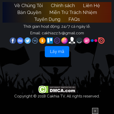
Về Chúng Tôi
Chính sách
Liên Hệ
Bản Quyền
Miễn Trừ Trách Nhiệm
Tuyển Dụng
FAQs
Thời gian hoạt động: 24/7 cả ngày lễ.
Email:
cakhiazz.tv@gmail.com
Lấy mã
Copyright © 2018 Cakhia TV, All rights reserved.
X