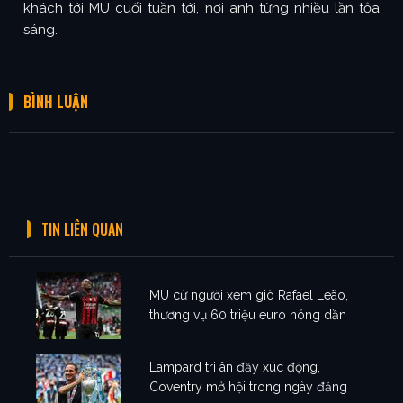
khách tới MU cuối tuần tới, nơi anh từng nhiều lần tỏa
sáng.
BÌNH LUẬN
TIN LIÊN QUAN
MU cử người xem giò Rafael Leão,
thương vụ 60 triệu euro nóng dần
Lampard tri ân đầy xúc động,
Coventry mở hội trong ngày đăng