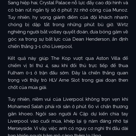
Sang hiệp hai, Crystal Palace nỗ lực đẩy cao đội hình và
có bàn rút ngắn tỷ số ở phút 72 nhờ công của Munoz.
Tuy nhiên, hy vọng giành điểm của đội khách nhanh
chóng bị dập tắt trong những phút bù giờ. Wirtz
nghiêng người bắt volley quyết đoán, đưa bóng găm về
góc xa trong sự bất lực của Dean Henderson, ấn định
chiến thắng 3-1 cho Liverpool.
Kết quả này giúp The Kop vượt qua Aston Villa để
chiếm vị trí thứ 4, sau khi đối thủ trực tiếp để thua
Fulham 0-1 ở trận đấu sớm. Đây là chiến thắng quan
trọng với thầy trò HLV Arne Slot trong giai đoạn then
chốt của mùa giải.
Tuy nhiên, niềm vui của Liverpool không trọn vẹn khi
Mohamed Salah phải rời sân ở phút 60 vì chấn thương
gân khoeo. Ngôi sao người Ai Cập dự kiến chia tay
Liverpool vào cuối mùa, khép lại 9 năm đáng nhớ tại
Merseyside. Vì vậy, việc anh có nguy cơ nghỉ thi đấu dài
hạn khiến người hâm mộ càng thêm lo lắng.