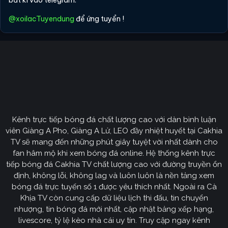
bất kì vào telegram:
@xoilacTuyendung
để ứng tuyển !
Kênh trực tiếp bóng đá chất lượng cao với dàn bình luận
viên Giàng A Pho, Giàng A Lử, LEO đầy nhiệt huyết tại Cakhia
TV sẽ mang đến những phút giây tuyệt vời nhất dành cho
fan hâm mộ khi xem bóng đá online. Hệ thống kênh trực
tiếp bóng đá Cakhia TV chất lượng cao với đường truyền ổn
định, không lỗi, không lag và luôn luôn là nền tảng xem
bóng đá trực tuyến số 1 được yêu thích nhất. Ngoài ra Cà
Khịa TV còn cung cấp dữ liệu lịch thi đấu, tin chuyển
nhượng, tin bóng đá mới nhất, cập nhật bảng xếp hạng,
livescore, tỷ lệ kèo nhà cái uy tín. Truy cập ngay kênh