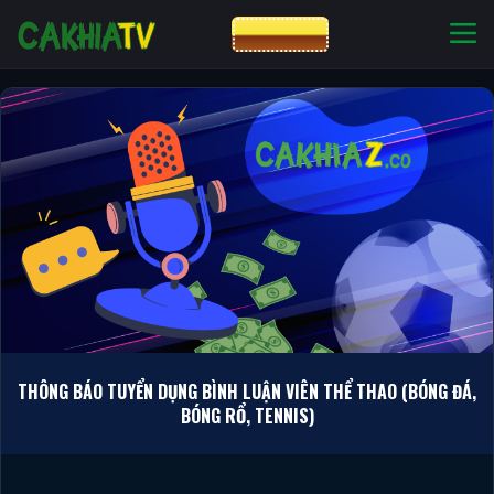
CƯỢC 8XBET
NHÀ CÁI UY TÍN
CƯỢC 8XBET
THÔNG BÁO TUYỂN DỤNG BÌNH LUẬN VIÊN THỂ THAO
(BÓNG ĐÁ,
BÓNG RỔ, TENNIS)