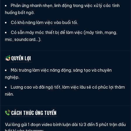
Phản ứng nhanh nhẹn, linh động trong việc xử lý các tình
huống bất ngờ.
Có khả năng làm việc vào buổi tối.
Có sẵn máy móc thiết bị để làm việc (máy tính, mạng,
mic, soundcard…).
QUYỀN LỢI
Môi trường làm việc năng động, sáng tạo và chuyên
nghiệp.
Lương cao và đãi ngộ tốt, làm việc lâu sẽ có phúc lợi thâm
niên.
CÁCH THỨC ỨNG TUYỂN
Vui lòng gửi 1 đoạn video bình luận dài từ 3 đến 5 phút trận đấu