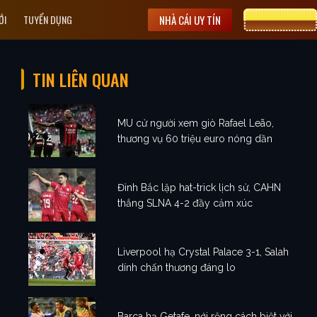
ỚI
TUYỂN DỤNG
NHÀ CÁI UY TÍN
CƯỢC 8XBET
TIN LIÊN QUAN
MU cử người xem giò Rafael Leão,
thương vụ 60 triệu euro nóng dần
Đình Bắc lập hat-trick lịch sử, CAHN
thắng SLNA 4-2 đầy cảm xúc
Liverpool hạ Crystal Palace 3-1, Salah
dính chấn thương đáng lo
Barca hạ Getafe, nới rộng cách biệt với