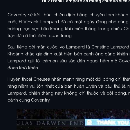
HLV Frank Lampard ăn mừng chức vô địch 
Coventry sẽ kết thúc chiến dịch bằng chuyến làm khách t
cuối, HLV Frank Lampard đã có một ngày đáng nhớ cùng
hưởng trọn vẹn bầu không khí chiến thắng trong chiều Chủ 
trận đấu ở thời điểm quan trọng.
Sau tiếng còi mãn cuộc, vợ Lampard là Christine Lampard
Khoảnh khắc gia đình xuất hiện bên cạnh ông càng khiến n
Lampard gửi lời cảm ơn sâu sắc đến người hâm mộ Coven
đoạn khó khăn.
Huyền thoại Chelsea nhấn mạnh rằng một đội bóng chỉ thật
rằng niềm vui lớn nhất của ban huấn luyện và cầu thủ là
Lampard, chiến thắng này không chỉ thuộc về đội bóng, 
cánh cùng Coventry.