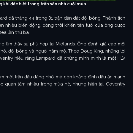
khí đặc biệt trong trận sân nhà cuối mùa.
rd đã thắng 44 trong 81 trận dẫn dắt đội bóng. Thành tích
ân nhiều biến động, đồng thời khiến tên tuổi của ông được
ea lần thứ ba.
g tìm thấy sự phù hợp tại Midlands. Ông đánh giá cao mối
phố, đội bóng và người hâm mộ. Theo Doug King, những lời
oventry hiểu rằng Lampard đã chứng minh mình là một HLV
êm một trận đấu đáng nhớ, mà còn khẳng định dấu ấn mạnh
c quan tâm nhiều trong mùa hè, nhưng hiện tại, Coventry