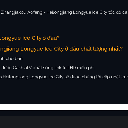
 Zhangjiakou Aofeng - Heilongjiang Longyue Ice City tốc độ cao
Longyue Ice City ở đâu?
ongjiang Longyue Ice City ở đâu chất lượng nhất?
nh cho bạn.
u được CakhiaTV phát sóng link full HD miễn phí.
 Heilongjiang Longyue Ice City sẽ được chúng tôi cập nhật trư