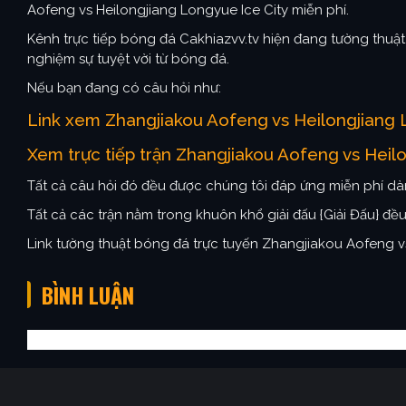
Aofeng vs Heilongjiang Longyue Ice City miễn phí.
Kênh trực tiếp bóng đá Cakhiazvv.tv hiện đang tường thuật
nghiệm sự tuyệt vời từ bóng đá.
Nếu bạn đang có câu hỏi như:
Link xem Zhangjiakou Aofeng vs Heilongjiang 
Xem trực tiếp trận Zhangjiakou Aofeng vs Heil
Tất cả câu hỏi đó đều được chúng tôi đáp ứng miễn phí dà
Tất cả các trận nằm trong khuôn khổ giải đấu {Giải Đấu} đề
Link tường thuật bóng đá trực tuyến Zhangjiakou Aofeng vs
BÌNH LUẬN