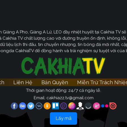
ên Giàng A Pho, Giàng A Lử, LEO đầy nhiệt huyết tại Cakhia TV 
 Cakhia TV chất lượng cao với đường truyền ổn định, không lỗi
 liệu lịch thi đấu, tin chuyển nhượng, tin bóng đá mới nhất, cập
ongda CakhiaTV để đồng hành và trải nghiệm sự tuyệt vời của
ch
Liên Hệ
Bản Quyền
Miễn Trừ Trách Nhi
Thời gian hoạt động: 24/7 cả ngày lễ.
Email:
cakhiazz.tv@gmail.com
Lấy mã