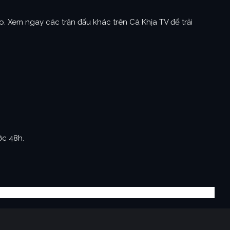
. Xem ngay các trận đấu khác trên Cà Khịa TV để trải
ớc 48h.