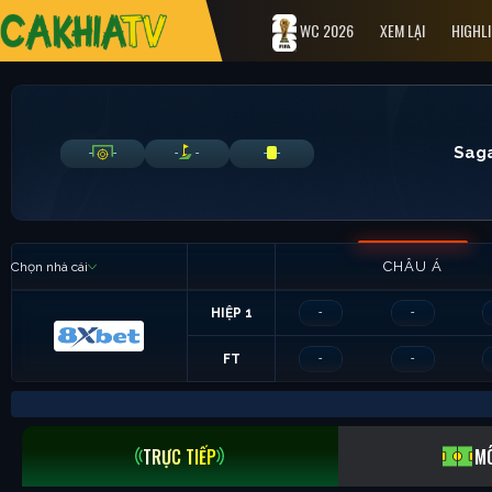
WC 2026
XEM LẠI
HIGHL
Sag
-
-
-
-
-
-
CHÂU Á
Chọn nhà cái
HIỆP 1
-
-
FT
-
-
TRỰC TIẾP
M