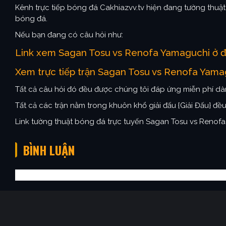
Kênh trực tiếp bóng đá Cakhiazvv.tv hiện đang tường thuật
bóng đá.
Nếu bạn đang có câu hỏi như:
Link xem Sagan Tosu vs Renofa Yamaguchi ở 
Xem trực tiếp trận Sagan Tosu vs Renofa Yama
Tất cả câu hỏi đó đều được chúng tôi đáp ứng miễn phí dà
Tất cả các trận nằm trong khuôn khổ giải đấu {Giải Đấu} đề
Link tường thuật bóng đá trực tuyến Sagan Tosu vs Renofa
BÌNH LUẬN