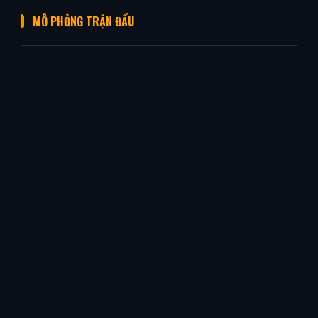
MÔ PHỎNG TRẬN ĐẤU