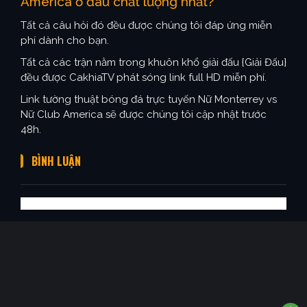
America ở đâu chất lượng nhất?
Tất cả câu hỏi đó đều được chúng tôi đáp ứng miễn
phí dành cho bạn.
Tất cả các trận nằm trong khuôn khổ giải đấu {Giải Đấu}
đều được CakhiaTV phát sóng link full HD miễn phí.
Link tường thuật bóng đá trực tuyến Nữ Monterrey vs
Nữ Club America sẽ được chúng tôi cập nhật trước
48h.
BÌNH LUẬN