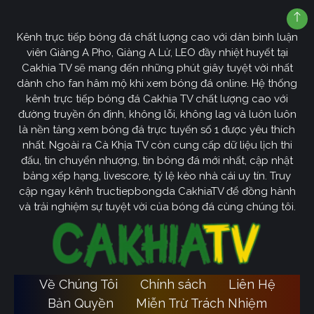
Kênh trực tiếp bóng đá chất lượng cao với dàn bình luận
viên Giàng A Pho, Giàng A Lử, LEO đầy nhiệt huyết tại
Cakhia TV sẽ mang đến những phút giây tuyệt vời nhất
dành cho fan hâm mộ khi xem bóng đá online. Hệ thống
kênh trực tiếp bóng đá Cakhia TV chất lượng cao với
đường truyền ổn định, không lỗi, không lag và luôn luôn
là nền tảng xem bóng đá trực tuyến số 1 được yêu thích
nhất. Ngoài ra Cà Khịa TV còn cung cấp dữ liệu lịch thi
đấu, tin chuyển nhượng, tin bóng đá mới nhất, cập nhật
bảng xếp hạng, livescore, tỷ lệ kèo nhà cái uy tín. Truy
cập ngay kênh tructiepbongda CakhiaTV để đồng hành
và trải nghiệm sự tuyệt vời của bóng đá cùng chúng tôi.
Về Chúng Tôi
Chính sách
Liên Hệ
Bản Quyền
Miễn Trừ Trách Nhiệm