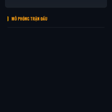
MÔ PHỎNG TRẬN ĐẤU