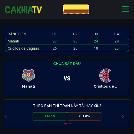
CƯỢC 8XBET
NHÀ CÁI UY TÍN
CƯỢC 8XBET
BẢNG ĐIỂM
H1
H2
H3
H4
Manati
27
23
24
24
Criollos de Caguas
26
20
18
25
CHƯA BẮT ĐẦU
vs
Manati
Criollos de Caguas
THEO BẠN THÌ TRẬN NÀY TÀI HAY XỈU?
TÀI 0%
XỈU 0%