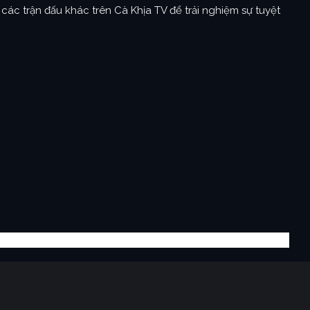
ác trận đấu khác trên Cà Khịa TV để trải nghiệm sự tuyệt