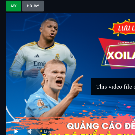
JAY
HD JAY