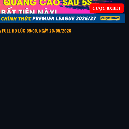
FULL HD LÚC 09:00, NGÀY 20/05/2026