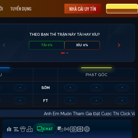
ỚI
TUYỂN DỤNG
NHÀ CÁI UY TÍN
CƯỢC 8XBET
THEO BẠN THÌ TRẬN NÀY TÀI HAY XỈU?
TÀI 0%
XỈU 0%
U
PHẠT GÓC
SỚM
-
-
-
-
FT
-
-
-
-
Anh Em Muốn Tham Gia Đặt Cược Thì Click 
CHAT