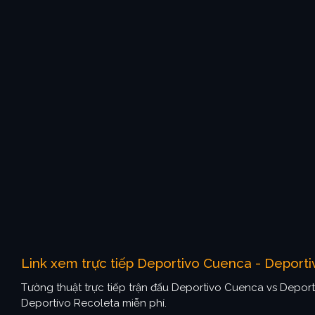
Link xem trực tiếp Deportivo Cuenca - Deport
Tường thuật trực tiếp trận đấu Deportivo Cuenca vs Deport
Deportivo Recoleta miễn phí.