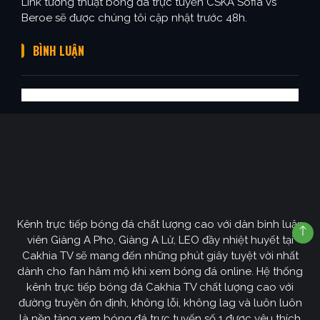
Link tường thuật bóng đá trực tuyến CSKA Sofia vs
Beroe sẽ được chúng tôi cập nhật trước 48h.
BÌNH LUẬN
Kênh trực tiếp bóng đá chất lượng cao với dàn bình luận
viên Giàng A Pho, Giàng A Lử, LEO đầy nhiệt huyết tại
Cakhia TV sẽ mang đến những phút giây tuyệt vời nhất
dành cho fan hâm mộ khi xem bóng đá online. Hệ thống
kênh trực tiếp bóng đá Cakhia TV chất lượng cao với
đường truyền ổn định, không lỗi, không lag và luôn luôn
là nền tảng xem bóng đá trực tuyến số 1 được yêu thích