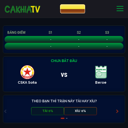
CƯỢC 8XBET
NHÀ CÁI UY TÍN
CƯỢC 8XBET
BẢNG ĐIỂM
S1
S2
S3
CSKA Sofia
-
-
-
Beroe
-
-
-
CHƯA BẮT ĐẦU
vs
CSKA Sofia
Beroe
THEO BẠN THÌ TRẬN NÀY TÀI HAY XỈU?
TÀI 0%
XỈU 0%