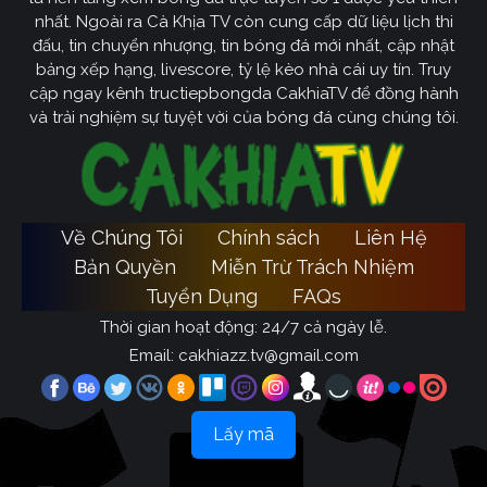
nhất. Ngoài ra Cà Khịa TV còn cung cấp dữ liệu lịch thi
đấu, tin chuyển nhượng, tin bóng đá mới nhất, cập nhật
bảng xếp hạng, livescore, tỷ lệ kèo nhà cái uy tín. Truy
cập ngay kênh tructiepbongda CakhiaTV để đồng hành
và trải nghiệm sự tuyệt vời của bóng đá cùng chúng tôi.
Về Chúng Tôi
Chính sách
Liên Hệ
Bản Quyền
Miễn Trừ Trách Nhiệm
Tuyển Dụng
FAQs
Thời gian hoạt động: 24/7 cả ngày lễ.
Email:
cakhiazz.tv@gmail.com
Lấy mã