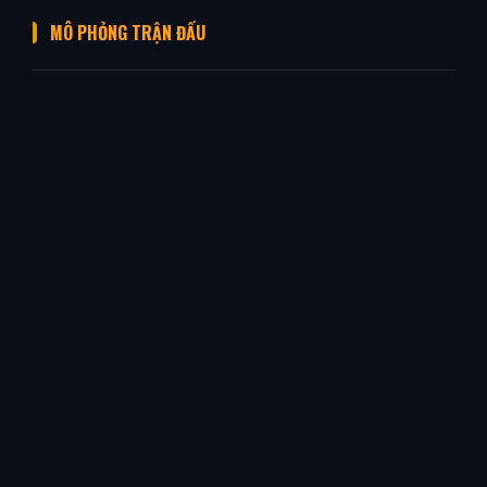
MÔ PHỎNG TRẬN ĐẤU