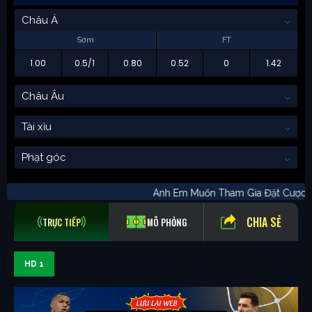
Châu Á
Sớm
FT
1.00
0.5/1
0.80
0.52
0
1.42
Châu Âu
Tài xỉu
Phạt góc
Anh Em Muốn Tham Gia Đặt Cượ
CHIA SẺ
TRỰC TIẾP
MÔ PHỎNG
HD 1