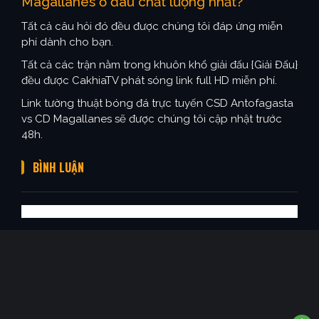
Magallanes ở đâu chất lượng nhất?
Tất cả câu hỏi đó đều được chúng tôi đáp ứng miễn
phí dành cho bạn.
Tất cả các trận nằm trong khuôn khổ giải đấu {Giải Đấu}
đều được CakhiaTV phát sóng link full HD miễn phí.
Link tường thuật bóng đá trực tuyến CSD Antofagasta
vs CD Magallanes sẽ được chúng tôi cập nhật trước
48h.
BÌNH LUẬN