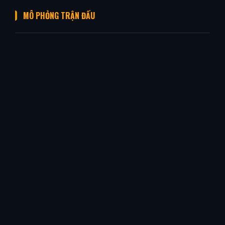
MÔ PHỎNG TRẬN ĐẤU