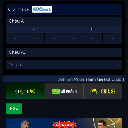
Chọn nhà cái
Châu Á
Sớm
FT
-
-
-
-
-
-
Châu Âu
Tài xỉu
Anh Em Muốn Tham Gia Đặt Cược
CHIA SẺ
TRỰC TIẾP
MÔ PHỎNG
HD 1