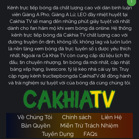
Kênh trực tiếp bóng đá chất lượng cao với dàn bình luận
viên Giàng A Pho, Giàng A Lử, LEO đầy nhiệt huyết tại
Cakhia TV sẽ mang đến những phút giây tuyệt vời nhất
dành cho fan hâm mộ khi xem bóng đá online. Hệ thống
kênh trực tiếp bóng đá Cakhia TV chất lượng cao với
đường truyền ổn định, không lỗi, không lag và luôn luôn
là nền tảng xem bóng đá trực tuyến số 1 được yêu thích
nhất. Ngoài ra Cà Khịa TV còn cung cấp dữ liệu lịch thi
đấu, tin chuyển nhượng, tin bóng đá mới nhất, cập nhật
bảng xếp hạng, livescore, tỷ lệ kèo nhà cái uy tín. Truy
cập ngay kênh tructiepbongda CakhiaTV để đồng hành
và trải nghiệm sự tuyệt vời của bóng đá cùng chúng tôi.
Về Chúng Tôi
Chính sách
Liên Hệ
Bản Quyền
Miễn Trừ Trách Nhiệm
Tuyển Dụng
FAQs