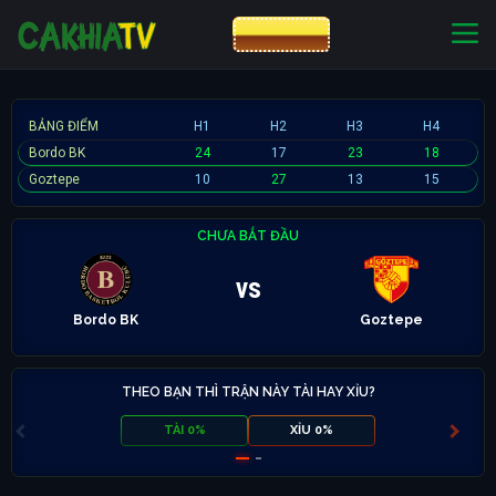
CƯỢC 8XBET
NHÀ CÁI UY TÍN
CƯỢC 8XBET
BẢNG ĐIỂM
H1
H2
H3
H4
Bordo BK
24
17
23
18
Goztepe
10
27
13
15
CHƯA BẮT ĐẦU
vs
Bordo BK
Goztepe
THEO BẠN THÌ TRẬN NÀY TÀI HAY XỈU?
TÀI 0%
XỈU 0%