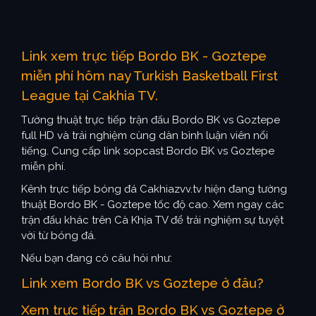
Link xem trực tiếp Bordo BK - Goztepe
miễn phí hôm nay Turkish Basketball First
League tại Cakhia TV.
Tường thuật trực tiếp trận đấu Bordo BK vs Goztepe
full HD và trải nghiệm cùng dàn bình luận viên nổi
tiếng. Cung cấp link sopcast Bordo BK vs Goztepe
miễn phí.
Kênh trực tiếp bóng đá Cakhiazvv.tv hiện đang tường
thuật Bordo BK - Goztepe tốc độ cao. Xem ngay các
trận đấu khác trên Cà Khịa TV để trải nghiệm sự tuyệt
vời từ bóng đá.
Nếu bạn đang có câu hỏi như:
Link xem Bordo BK vs Goztepe ở đâu?
Xem trực tiếp trận Bordo BK vs Goztepe ở