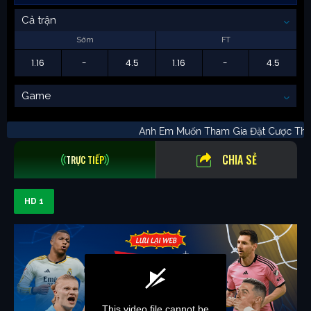
Cả trận
Sớm
FT
1.16
-
4.5
1.16
-
4.5
Game
Anh Em Muốn Tham Gia Đặt Cược 
CHIA SẺ
TRỰC TIẾP
HD 1