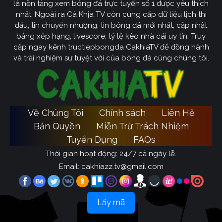
là nền tảng xem bóng đá trực tuyến số 1 được yêu thích
nhất. Ngoài ra Cà Khịa TV còn cung cấp dữ liệu lịch thi
đấu, tin chuyển nhượng, tin bóng đá mới nhất, cập nhật
bảng xếp hạng, livescore, tỷ lệ kèo nhà cái uy tín. Truy
cập ngay kênh tructiepbongda CakhiaTV để đồng hành
và trải nghiệm sự tuyệt vời của bóng đá cùng chúng tôi.
Về Chúng Tôi
Chính sách
Liên Hệ
Bản Quyền
Miễn Trừ Trách Nhiệm
Tuyển Dụng
FAQs
Thời gian hoạt động: 24/7 cả ngày lễ.
Email:
cakhiazz.tv@gmail.com
Lấy mã