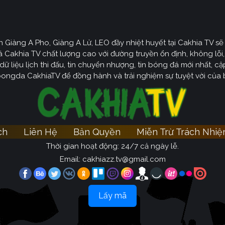
ên Giàng A Pho, Giàng A Lử, LEO đầy nhiệt huyết tại Cakhia TV 
 Cakhia TV chất lượng cao với đường truyền ổn định, không lỗi
 liệu lịch thi đấu, tin chuyển nhượng, tin bóng đá mới nhất, cập
ongda CakhiaTV để đồng hành và trải nghiệm sự tuyệt vời của
ch
Liên Hệ
Bản Quyền
Miễn Trừ Trách Nhi
Thời gian hoạt động: 24/7 cả ngày lễ.
Email:
cakhiazz.tv@gmail.com
Lấy mã