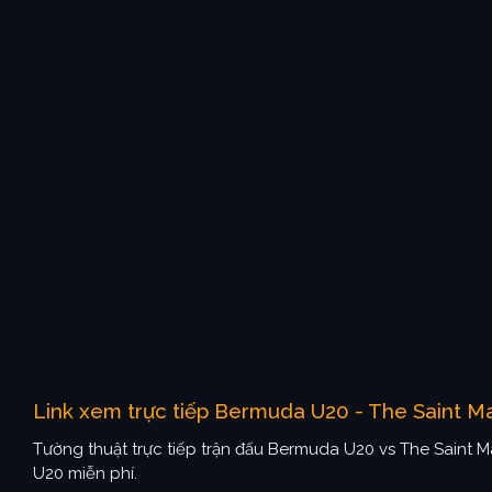
Link xem trực tiếp Bermuda U20 - The Saint M
Tường thuật trực tiếp trận đấu Bermuda U20 vs The Saint Ma
U20 miễn phí.