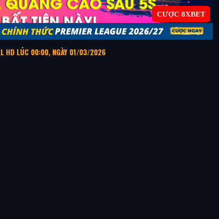
 HD LÚC 00:00, NGÀY 01/03/2026