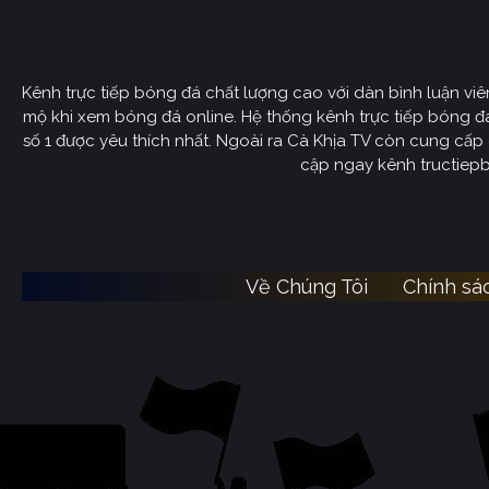
Kênh trực tiếp bóng đá chất lượng cao với dàn bình luận vi
mộ khi xem bóng đá online. Hệ thống kênh trực tiếp bóng đá
số 1 được yêu thích nhất. Ngoài ra Cà Khịa TV còn cung cấp dữ
cập ngay kênh tructiepb
Về Chúng Tôi
Chính sá