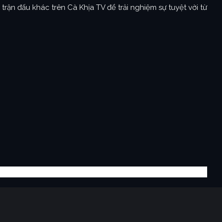
ận đấu khác trên Cà Khịa TV để trải nghiệm sự tuyệt vời từ