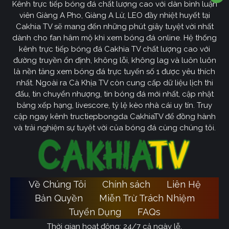
Kênh trực tiếp bóng đá chất lượng cao với dàn bình luận
viên Giàng A Pho, Giàng A Lử, LEO đầy nhiệt huyết tại
Cakhia TV sẽ mang đến những phút giây tuyệt vời nhất
dành cho fan hâm mộ khi xem bóng đá online. Hệ thống
kênh trực tiếp bóng đá Cakhia TV chất lượng cao với
đường truyền ổn định, không lỗi, không lag và luôn luôn
là nền tảng xem bóng đá trực tuyến số 1 được yêu thích
nhất. Ngoài ra Cà Khịa TV còn cung cấp dữ liệu lịch thi
đấu, tin chuyển nhượng, tin bóng đá mới nhất, cập nhật
bảng xếp hạng, livescore, tỷ lệ kèo nhà cái uy tín. Truy
cập ngay kênh tructiepbongda CakhiaTV để đồng hành
và trải nghiệm sự tuyệt vời của bóng đá cùng chúng tôi.
Về Chúng Tôi
Chính sách
Liên Hệ
Bản Quyền
Miễn Trừ Trách Nhiệm
Tuyển Dụng
FAQs
Thời gian hoạt động: 24/7 cả ngày lễ.