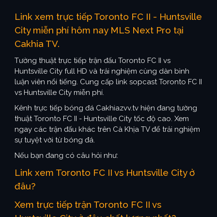
Link xem trực tiếp Toronto FC II - Huntsville
City miễn phí hôm nay MLS Next Pro tại
Cakhia TV.
Tường thuật trực tiếp trận đấu Toronto FC II vs
Huntsville City full HD và trải nghiệm cùng dàn bình
luận viên nổi tiếng. Cung cấp link sopcast Toronto FC II
vs Huntsville City miễn phí.
Kênh trực tiếp bóng đá Cakhiazvv.tv hiện đang tường
thuật Toronto FC II - Huntsville City tốc độ cao. Xem
ngay các trận đấu khác trên Cà Khịa TV để trải nghiệm
sự tuyệt vời từ bóng đá.
Nếu bạn đang có câu hỏi như:
Link xem Toronto FC II vs Huntsville City ở
đâu?
Xem trực tiếp trận Toronto FC II vs