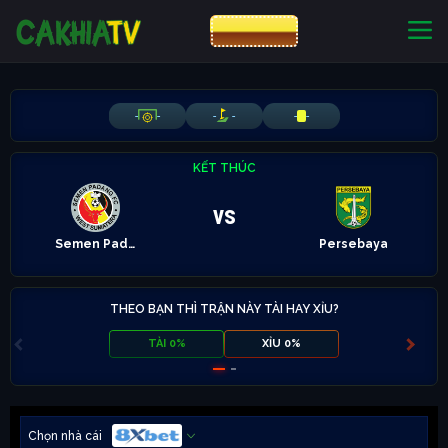
CƯỢC 8XBET
NHÀ CÁI UY TÍN
CƯỢC 8XBET
-
-
-
-
-
-
KẾT THÚC
vs
Semen Padang
Persebaya
THEO BẠN THÌ TRẬN NÀY TÀI HAY XỈU?
TÀI 0%
XỈU 0%
Chọn nhà cái