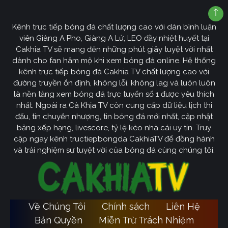
Kênh trực tiếp bóng đá chất lượng cao với dàn bình luận
viên Giàng A Pho, Giàng A Lử, LEO đầy nhiệt huyết tại
Cakhia TV sẽ mang đến những phút giây tuyệt vời nhất
dành cho fan hâm mộ khi xem bóng đá online. Hệ thống
kênh trực tiếp bóng đá Cakhia TV chất lượng cao với
đường truyền ổn định, không lỗi, không lag và luôn luôn
là nền tảng xem bóng đá trực tuyến số 1 được yêu thích
nhất. Ngoài ra Cà Khịa TV còn cung cấp dữ liệu lịch thi
đấu, tin chuyển nhượng, tin bóng đá mới nhất, cập nhật
bảng xếp hạng, livescore, tỷ lệ kèo nhà cái uy tín. Truy
cập ngay kênh tructiepbongda CakhiaTV để đồng hành
và trải nghiệm sự tuyệt vời của bóng đá cùng chúng tôi.
Về Chúng Tôi
Chính sách
Liên Hệ
Bản Quyền
Miễn Trừ Trách Nhiệm