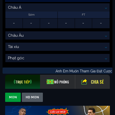
Châu Á
Sớm
FT
-
-
-
-
-
-
Châu Âu
Tài xỉu
Phạt góc
Anh Em Muốn Tham Gia Đặt Cượ
CHIA SẺ
TRỰC TIẾP
MÔ PHỎNG
MON
HD MON