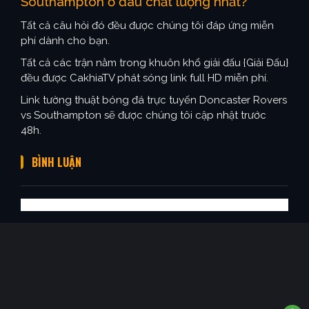
Southampton ở đâu chất lượng nhất?
Tất cả câu hỏi đó đều được chúng tôi đáp ứng miễn
phí dành cho bạn.
Tất cả các trận nằm trong khuôn khổ giải đấu {Giải Đấu}
đều được CakhiaTV phát sóng link full HD miễn phí.
Link tường thuật bóng đá trực tuyến Doncaster Rovers
vs Southampton sẽ được chúng tôi cập nhật trước
48h.
BÌNH LUẬN