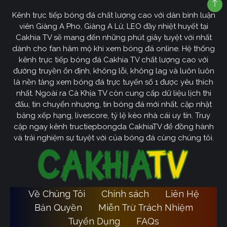
Kênh trực tiếp bóng đá chất lượng cao với dàn bình luận
viên Giàng A Pho, Giàng A Lử, LEO đầy nhiệt huyết tại
Cakhia TV sẽ mang đến những phút giây tuyệt vời nhất
dành cho fan hâm mộ khi xem bóng đá online. Hệ thống
kênh trực tiếp bóng đá Cakhia TV chất lượng cao với
đường truyền ổn định, không lỗi, không lag và luôn luôn
là nền tảng xem bóng đá trực tuyến số 1 được yêu thích
nhất. Ngoài ra Cà Khịa TV còn cung cấp dữ liệu lịch thi
đấu, tin chuyển nhượng, tin bóng đá mới nhất, cập nhật
bảng xếp hạng, livescore, tỷ lệ kèo nhà cái uy tín. Truy
cập ngay kênh tructiepbongda CakhiaTV để đồng hành
và trải nghiệm sự tuyệt vời của bóng đá cùng chúng tôi.
Về Chúng Tôi
Chính sách
Liên Hệ
Bản Quyền
Miễn Trừ Trách Nhiệm
Tuyển Dụng
FAQs