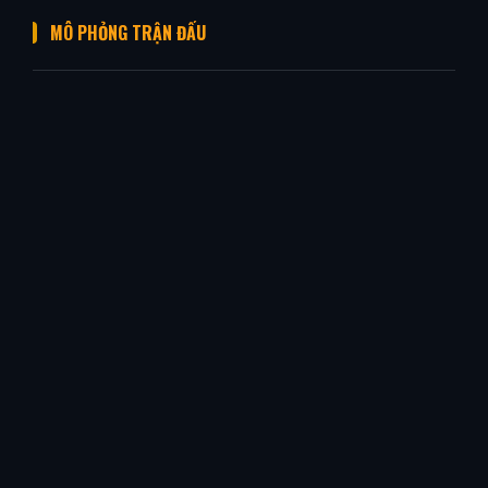
MÔ PHỎNG TRẬN ĐẤU