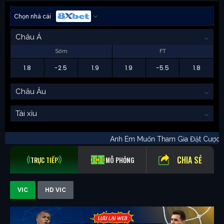
Chọn nhà cái
Châu Á
Sớm
FT
1.8
-2.5
1.9
1.9
-5.5
1.8
Châu Âu
Tài xỉu
Anh Em Muốn Tham Gia Đặt Cượ
CHIA SẺ
TRỰC TIẾP
MÔ PHỎNG
VIC
HD VIC