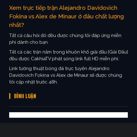
Xem trực tiếp trận Alejandro Davidovich
Fokina vs Alex de Minaur ở đâu chất lượng
nhất?
Tất cả câu hỏi đó đều được chúng tôi đáp ứng miễn
phí dành cho bạn.
Tất cả các trận nằm trong khuôn khổ giải đấu {Giải Đấu}
đều được CakhiaTV phát sóng link full HD miễn phí.
Link tường thuật bóng đá trực tuyến Alejandro
Davidovich Fokina vs Alex de Minaur sẽ được chúng
tôi cập nhật trước 48h.
BÌNH LUẬN