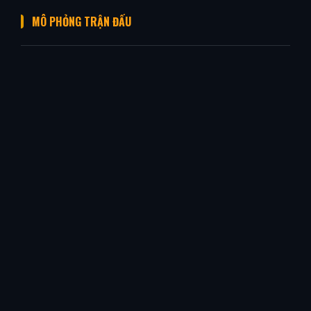
MÔ PHỎNG TRẬN ĐẤU